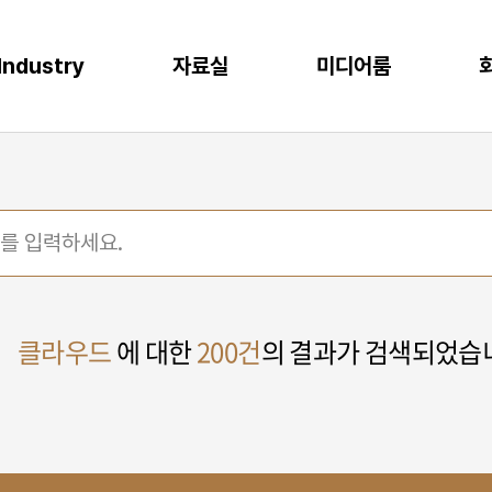
Industry
자료실
미디어룸
P
이오
소비재
물류
반도체
CLOUD
M
프로젝트 사례
뉴스
다운로드
이벤트
 증대
한 최적의 도구
혁신과 생산성
P S/4HANA
격한 규제 준수를 위한 IT시스템
플랫폼을 통한 경쟁력 강화
복잡한 물류 현장을 위한 통합된 플랫폼
고도의 정밀성과 효율성을 위한 도구
AWS (Amazon Web Services)
IT
공지사항
신뢰도 증가
글로벌 운영 시스템 구축
과 머신러닝으로 제조 혁신 실현
P Business One
장을 위한 기반 마련
고객 경험 강화
재고 없는 창고
Microsoft Azure
Gl
블로그
화
리
목표 중심의 프로세스 설계로 품질 향상
P EWM
데이터 분석과 기술의 활용
미래 성장을 위한 유연한 물류 시스템
Microsoft Power Platform
컨
crosoft Dynamics 365
NAVER Cloud Platform
Pa
art Factory
Databricks
클라우드
에 대한
200건
의 결과가 검색되었습
JARD Package
Mendix
추천 검색어
WRMS
WDMS
SAP ERP
OUD ONEPACK
워크쓰루 & 네이버웍스 코어
렌탈
모빌리티
클라우드