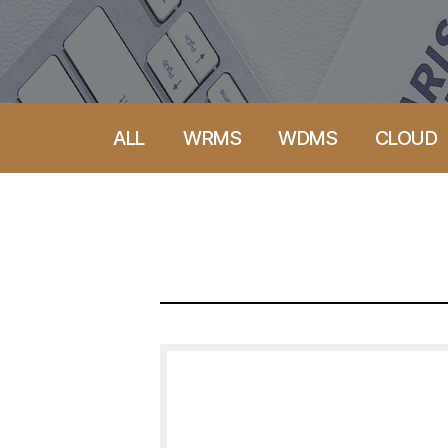
ALL
WRMS
WDMS
CLOUD