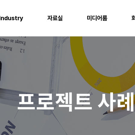
Industry
자료실
미디어룸
P
이오
소비재
물류
반도체
CLOUD
M
프로젝트 사례
뉴스
다운로드
이벤트
 증대
한 최적의 도구
혁신과 생산성
P S/4HANA
격한 규제 준수를 위한 IT시스템
플랫폼을 통한 경쟁력 강화
복잡한 물류 현장을 위한 통합된 플랫폼
고도의 정밀성과 효율성을 위한 도구
AWS (Amazon Web Services)
IT
공지사항
신뢰도 증가
글로벌 운영 시스템 구축
과 머신러닝으로 제조 혁신 실현
P Business One
장을 위한 기반 마련
고객 경험 강화
재고 없는 창고
Microsoft Azure
Gl
블로그
화
리
목표 중심의 프로세스 설계로 품질 향상
P EWM
데이터 분석과 기술의 활용
미래 성장을 위한 유연한 물류 시스템
Microsoft Power Platform
컨
crosoft Dynamics 365
NAVER Cloud Platform
Pa
프로젝트 사
art Factory
Databricks
JARD Package
Mendix
추천 검색어
WRMS
WDMS
SAP ERP
OUD ONEPACK
워크쓰루 & 네이버웍스 코어
렌탈
모빌리티
클라우드