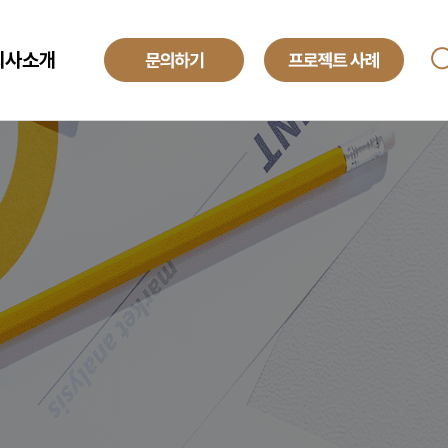
회사소개
ANAGED SERVICE
기업소개
투자정보
O
해외법인
obal Development Center
채용정보
텍센터 BPO
yroll BPO
례