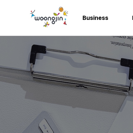
Business
AI
SOLUTION
렌탈
모빌리티
제조
ER
바
AICC | AI 고객상담 시스템
WRMS
고객 만족도 및 충성도
디지털 혁신을 위
디지털 
SA
엄
WIKL | AI 인사이트 플랫폼
WDMS
사업 확장 및 브랜드 
프로세스 정립 및 
인공지능
SA
성
AI웅수 | 그룹웨어 AI
GAM SOLUTION
통합 관리 및 운영 효율
효율적인 자원관
계획과 
SA
SAP Joule
Business Synergy Suite
Mi
Mendix MAIA
Sm
Wi
CL